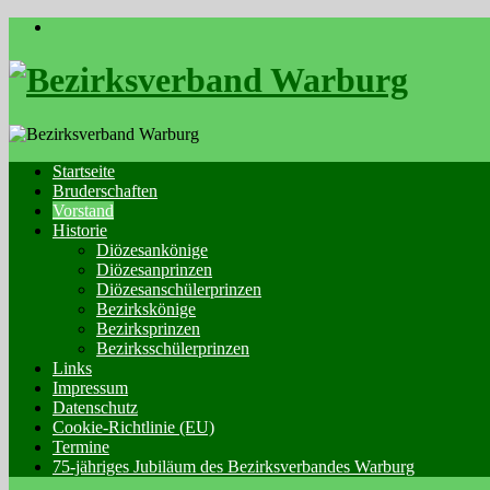
Skip
to
content
Startseite
Bruderschaften
Vorstand
Historie
Diözesankönige
Diözesanprinzen
Diözesanschülerprinzen
Bezirkskönige
Bezirksprinzen
Bezirksschülerprinzen
Links
Impressum
Datenschutz
Cookie-Richtlinie (EU)
Termine
75-jähriges Jubiläum des Bezirksverbandes Warburg