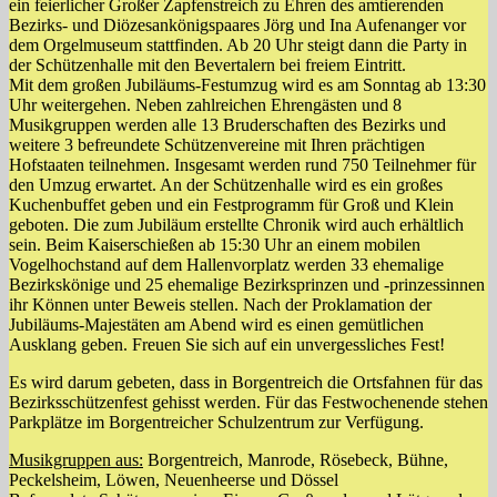
ein feierlicher Großer Zapfenstreich zu Ehren des amtierenden
Bezirks- und Diözesankönigspaares Jörg und Ina Aufenanger vor
dem Orgelmuseum stattfinden. Ab 20 Uhr steigt dann die Party in
der Schützenhalle mit den Bevertalern bei freiem Eintritt.
Mit dem großen Jubiläums-Festumzug wird es am Sonntag ab 13:30
Uhr weitergehen. Neben zahlreichen Ehrengästen und 8
Musikgruppen werden alle 13 Bruderschaften des Bezirks und
weitere 3 befreundete Schützenvereine mit Ihren prächtigen
Hofstaaten teilnehmen. Insgesamt werden rund 750 Teilnehmer für
den Umzug erwartet. An der Schützenhalle wird es ein großes
Kuchenbuffet geben und ein Festprogramm für Groß und Klein
geboten. Die zum Jubiläum erstellte Chronik wird auch erhältlich
sein. Beim Kaiserschießen ab 15:30 Uhr an einem mobilen
Vogelhochstand auf dem Hallenvorplatz werden 33 ehemalige
Bezirkskönige und 25 ehemalige Bezirksprinzen und -prinzessinnen
ihr Können unter Beweis stellen. Nach der Proklamation der
Jubiläums-Majestäten am Abend wird es einen gemütlichen
Ausklang geben. Freuen Sie sich auf ein unvergessliches Fest!
Es wird darum gebeten, dass in Borgentreich die Ortsfahnen für das
Bezirksschützenfest gehisst werden. Für das Festwochenende stehen
Parkplätze im Borgentreicher Schulzentrum zur Verfügung.
Musikgruppen aus:
Borgentreich, Manrode, Rösebeck, Bühne,
Peckelsheim, Löwen, Neuenheerse und Dössel