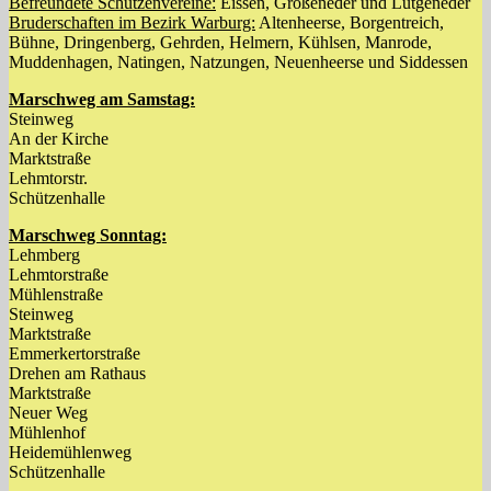
Befreundete Schützenvereine:
Eissen, Großeneder und Lütgeneder
Bruderschaften im Bezirk Warburg:
Altenheerse, Borgentreich,
Bühne, Dringenberg, Gehrden, Helmern, Kühlsen, Manrode,
Muddenhagen, Natingen, Natzungen, Neuenheerse und Siddessen
Marschweg am Samstag:
Steinweg
An der Kirche
Marktstraße
Lehmtorstr.
Schützenhalle
Marschweg Sonntag:
Lehmberg
Lehmtorstraße
Mühlenstraße
Steinweg
Marktstraße
Emmerkertorstraße
Drehen am Rathaus
Marktstraße
Neuer Weg
Mühlenhof
Heidemühlenweg
Schützenhalle