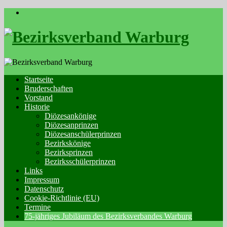
Skip
to
content
Startseite
Bruderschaften
Vorstand
Historie
Diözesankönige
Diözesanprinzen
Diözesanschülerprinzen
Bezirkskönige
Bezirksprinzen
Bezirksschülerprinzen
Links
Impressum
Datenschutz
Cookie-Richtlinie (EU)
Termine
75-jähriges Jubiläum des Bezirksverbandes Warburg