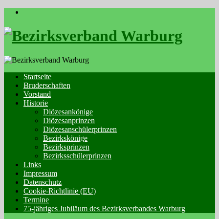
Skip
to
content
Startseite
Bruderschaften
Vorstand
Historie
Diözesankönige
Diözesanprinzen
Diözesanschülerprinzen
Bezirkskönige
Bezirksprinzen
Bezirksschülerprinzen
Links
Impressum
Datenschutz
Cookie-Richtlinie (EU)
Termine
75-jähriges Jubiläum des Bezirksverbandes Warburg