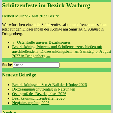
Schützenfeste im Bezirk Warburg
Herbert Müller
25. Mai 2023
Bezirk
Wir wünschen eine tolle Schützenfestsaison und freuen uns schon
jetzt auf den Diözesanball der Könige am Samstag, 5. August in
Dringenberg.
←
Ostergrüße unseres Bezirkspräses
Bezirkskönig-, Prinzen- und Schülerprinzenschießen mit
anschließendem „Diözesankönigsball“ am Samstag, 5. August
2023 in Dringenberg
→
Suche
Neueste Beiträge
Bezirkskönigschießen & Ball der Könige 2026
Diözesanjungschützentag in Natzungen
Ostergruß des Bezirkspräses 2026
Bezirksjungschützentreffen 2026
Neujahrsempfang 2026
Archiv