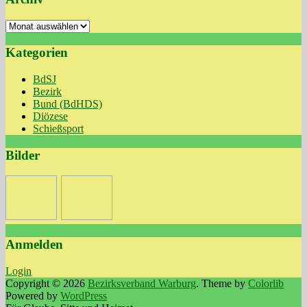
Archiv
Kategorien
BdSJ
Bezirk
Bund (BdHDS)
Diözese
Schießsport
Bilder
Anmelden
Login
Copyright © 2026
Bezirksverband Warburg
. Theme by
Colorlib
Powered by
WordPress