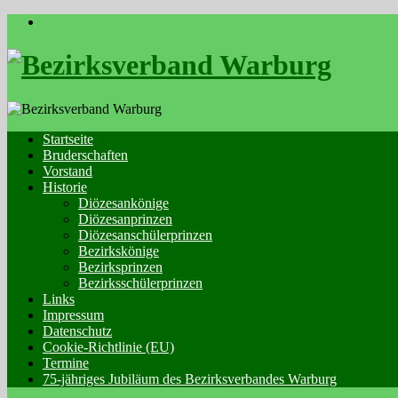
Skip
to
content
Startseite
Bruderschaften
Vorstand
Historie
Diözesankönige
Diözesanprinzen
Diözesanschülerprinzen
Bezirkskönige
Bezirksprinzen
Bezirksschülerprinzen
Links
Impressum
Datenschutz
Cookie-Richtlinie (EU)
Termine
75-jähriges Jubiläum des Bezirksverbandes Warburg