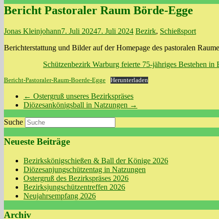
Bericht Pastoraler Raum Börde-Egge
Jonas Kleinjohann
7. Juli 2024
7. Juli 2024
Bezirk
,
Schießsport
Berichterstattung und Bilder auf der Homepage des pastoralen Raum
Schützenbezirk Warburg feierte 75-jähriges Bestehen in 
Bericht-Pastoraler-Raum-Boerde-Egge
Herunterladen
←
Ostergruß unseres Bezirkspräses
Diözesankönigsball in Natzungen
→
Suche
Neueste Beiträge
Bezirkskönigschießen & Ball der Könige 2026
Diözesanjungschützentag in Natzungen
Ostergruß des Bezirkspräses 2026
Bezirksjungschützentreffen 2026
Neujahrsempfang 2026
Archiv