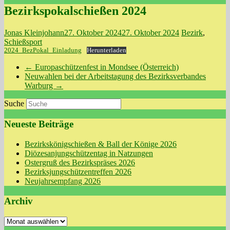
Bezirkspokalschießen 2024
Jonas Kleinjohann
27. Oktober 2024
27. Oktober 2024
Bezirk
,
Schießsport
2024_BezPokal_Einladung
Herunterladen
←
Europaschützenfest in Mondsee (Österreich)
Neuwahlen bei der Arbeitstagung des Bezirksverbandes
Warburg
→
Suche
Neueste Beiträge
Bezirkskönigschießen & Ball der Könige 2026
Diözesanjungschützentag in Natzungen
Ostergruß des Bezirkspräses 2026
Bezirksjungschützentreffen 2026
Neujahrsempfang 2026
Archiv
Archiv