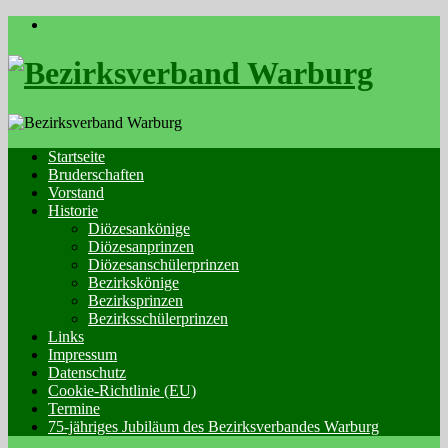
Skip
to
content
Startseite
Bruderschaften
Vorstand
Historie
Diözesankönige
Diözesanprinzen
Diözesanschülerprinzen
Bezirkskönige
Bezirksprinzen
Bezirksschülerprinzen
Links
Impressum
Datenschutz
Cookie-Richtlinie (EU)
Termine
75-jähriges Jubiläum des Bezirksverbandes Warburg