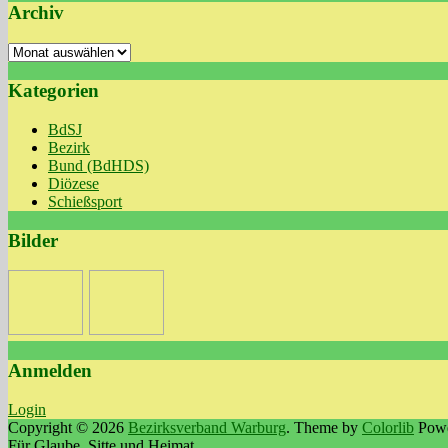
Archiv
Archiv
Kategorien
BdSJ
Bezirk
Bund (BdHDS)
Diözese
Schießsport
Bilder
Anmelden
Login
Copyright © 2026
Bezirksverband Warburg
. Theme by
Colorlib
Powe
Für Glaube, Sitte und Heimat