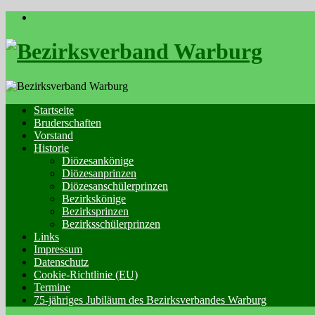
Skip
to
content
Startseite
Bruderschaften
Vorstand
Historie
Diözesankönige
Diözesanprinzen
Diözesanschülerprinzen
Bezirkskönige
Bezirksprinzen
Bezirksschülerprinzen
Links
Impressum
Datenschutz
Cookie-Richtlinie (EU)
Termine
75-jähriges Jubiläum des Bezirksverbandes Warburg