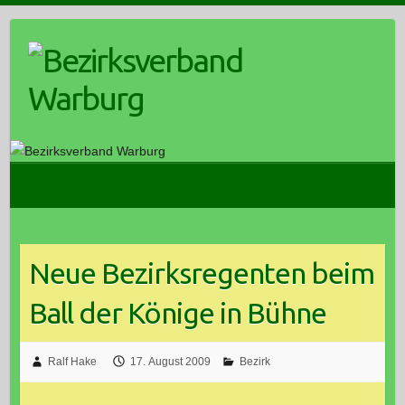
Skip
to
content
Neue Bezirksregenten beim
Ball der Könige in Bühne
Ralf Hake
17. August 2009
Bezirk