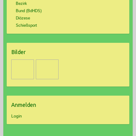
Bezirk
Bund (BdHDS)
Diözese
Schießsport
Bilder
Anmelden
Login