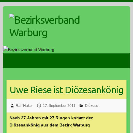
Skip
to
content
Uwe Riese ist Diözesankönig
Ralf Hake
17. September 2011
Diözese
Nach 27 Jahren mit 27 Ringen kommt der
Diözesankönig aus dem Bezirk Warburg