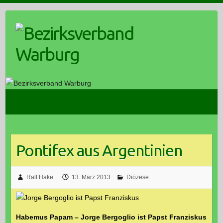
Skip
to
content
Pontifex aus Argentinien
Ralf Hake
13. März 2013
Diözese
Habemus Papam – Jorge Bergoglio ist Papst Franziskus