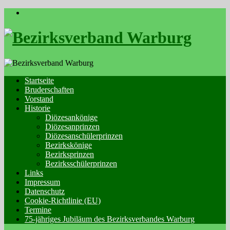
Skip
to
content
Startseite
Bruderschaften
Vorstand
Historie
Diözesankönige
Diözesanprinzen
Diözesanschülerprinzen
Bezirkskönige
Bezirksprinzen
Bezirksschülerprinzen
Links
Impressum
Datenschutz
Cookie-Richtlinie (EU)
Termine
75-jähriges Jubiläum des Bezirksverbandes Warburg