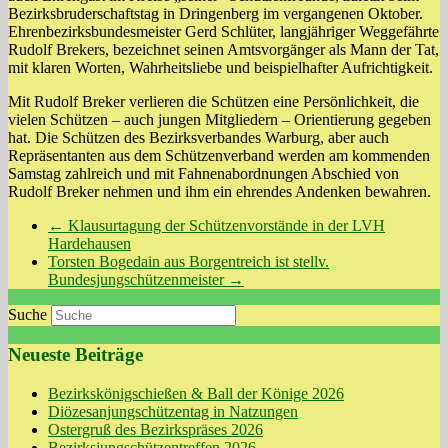
Bezirksbruderschaftstag in Dringenberg im vergangenen Oktober.
Ehrenbezirksbundesmeister Gerd Schlüter, langjähriger Weggefährte
Rudolf Brekers, bezeichnet seinen Amtsvorgänger als Mann der Tat,
mit klaren Worten, Wahrheitsliebe und beispielhafter Aufrichtigkeit.
Mit Rudolf Breker verlieren die Schützen eine Persönlichkeit, die
vielen Schützen – auch jungen Mitgliedern – Orientierung gegeben
hat. Die Schützen des Bezirksverbandes Warburg, aber auch
Repräsentanten aus dem Schützenverband werden am kommenden
Samstag zahlreich und mit Fahnenabordnungen Abschied von
Rudolf Breker nehmen und ihm ein ehrendes Andenken bewahren.
←
Klausurtagung der Schützenvorstände in der LVH
Hardehausen
Torsten Bogedain aus Borgentreich ist stellv.
Bundesjungschützenmeister
→
Suche
Neueste Beiträge
Bezirkskönigschießen & Ball der Könige 2026
Diözesanjungschützentag in Natzungen
Ostergruß des Bezirkspräses 2026
Bezirksjungschützentreffen 2026