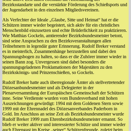
Bezirksstandarte und die verstärkte Förderung des Schießsports und
der Jugendarbeit in den einzelnen Mitgliedsvereinen.
Als Verfechter der Ideale „Glaube, Sitte und Heimat“ hat er die
Schützen immer wieder begeistert, sich aktiv für ein christliches
Menschenbild einzusetzen und echte Brüderlichkeit zu praktizieren.
Wie Matthias Gockeln, amtierender Bezirksbundesmeister betont,
sind seine Ansprachen zu den Bezirksveranstaltungen allen
Teilnehmern in legendär guter Erinnerung. Rudolf Breker verstand
es in meisterlich, Zusammenhänge herzustellen und dabei den
Spannungsbogen zu halten, so dass er die Zuhörer immer wieder in
seinen Bann zog. Unvergessen sind dabei besonders die
spannungsgeladenen Proklamationen der Majestäten zu den
Bezirkskönigs- und Prinzenschießen, so Gockeln.
Rudolf Breker hatte auch überregionale Ämter als stellvertretender
Diözesanbundesmeister und als Delegierter in der
Plenarversammlung der Europäischen Gemeinschaft der Schützen
inne. Seine Verdienste wurden vom Bundesverband mit hohen
Auszeichnungen gewürdigt: 1994 mit dem Goldenen Stern sowie
1999 mit der Ehrennadel des Diözesanverbandes Paderborn in
Gold. Im Anschluss an seine Zeit als Bezirksbundesmeister wurde
Rudolf Breker 1999 zum Ehrenbezirksbundesmeister ernannt. So
blieb er weiter aktiver und interessierter Schütze und immer wieder
auch Ehrengast im Kreise „seiner“ Schützenfreunde, zuletzt beim